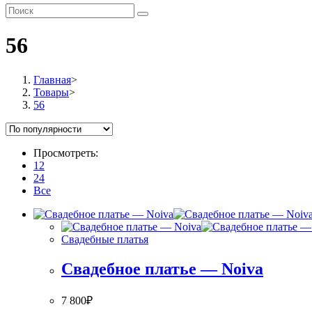
по
веб-
сайту
56
Главная
>
Товары
>
56
Просмотреть:
12
24
Все
Свадебные платья
Свадебное платье — Noiva
7 800
₽