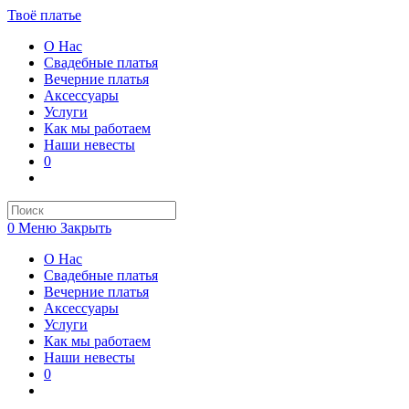
Перейти
Твоё платье
к
О Нас
содержимому
Свадебные платья
Вечерние платья
Аксессуары
Услуги
Как мы работаем
Наши невесты
0
Переключить
поиск
по
веб-
0
Меню
Закрыть
сайту
О Нас
Свадебные платья
Вечерние платья
Аксессуары
Услуги
Как мы работаем
Наши невесты
0
Переключить
поиск