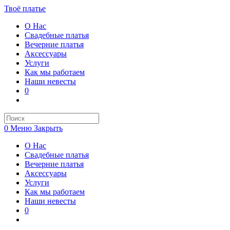
Перейти
Твоё платье
к
О Нас
содержимому
Свадебные платья
Вечерние платья
Аксессуары
Услуги
Как мы работаем
Наши невесты
0
Переключить
поиск
по
веб-
0
Меню
Закрыть
сайту
О Нас
Свадебные платья
Вечерние платья
Аксессуары
Услуги
Как мы работаем
Наши невесты
0
Переключить
поиск