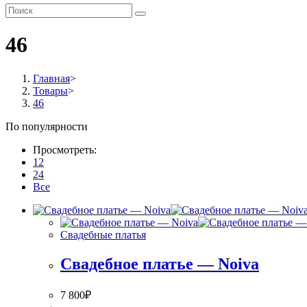
по
веб-
сайту
46
Главная
>
Товары
>
46
По популярности
Просмотреть:
12
24
Все
Свадебные платья
Свадебное платье — Noiva
7 800
₽