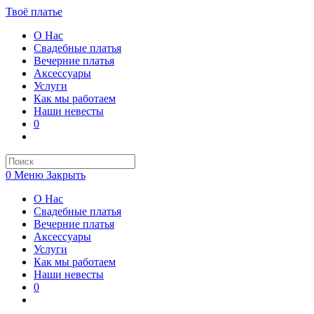
Перейти
Твоё платье
к
О Нас
содержимому
Свадебные платья
Вечерние платья
Аксессуары
Услуги
Как мы работаем
Наши невесты
0
Переключить
поиск
по
веб-
0
Меню
Закрыть
сайту
О Нас
Свадебные платья
Вечерние платья
Аксессуары
Услуги
Как мы работаем
Наши невесты
0
Переключить
поиск